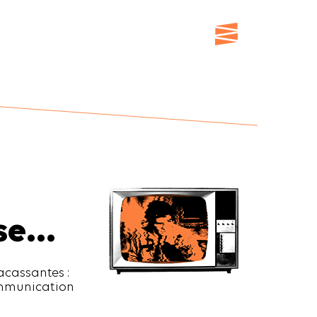
ose…
acassantes :
communication