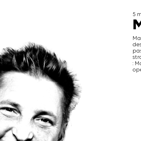
5 
M
Mar
des
pas
str
: 
opé