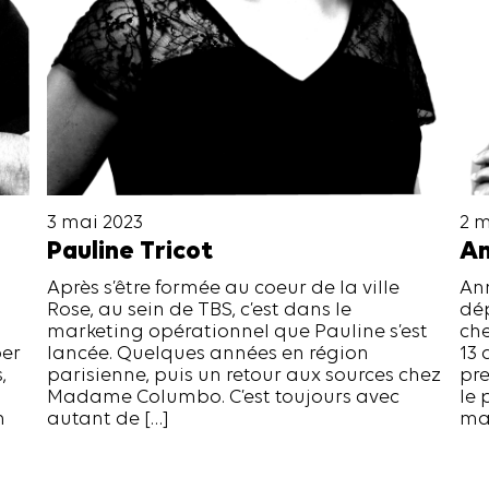
3 mai 2023
2 m
Pauline Tricot
An
Après s’être formée au coeur de la ville
Ann
Rose, au sein de TBS, c’est dans le
dé
marketing opérationnel que Pauline s’est
che
per
lancée. Quelques années en région
13 
,
parisienne, puis un retour aux sources chez
pr
Madame Columbo. C’est toujours avec
le 
n
autant de […]
mar