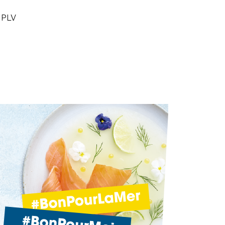
 PLV
n