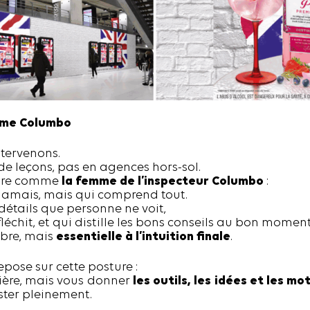
me Columbo
ntervenons.
e leçons, pas en agences hors-sol.
faire comme
la femme de l’inspecteur Columbo
:
t jamais, mais qui comprend tout.
 détails que personne ne voit,
fléchit, et qui distille les bons conseils au bon moment
mbre, mais
essentielle à l’intuition finale
.
epose sur cette posture :
mière, mais vous donner
les outils, les idées et les mo
ster pleinement.