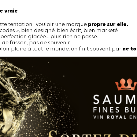
e vraie
tte tentation : vouloir une marque
propre sur elle.
 codes », bien designé, bien écrit, bien marketé.
 perfection glacée… plus rien ne passe.
de frisson, pas de souvenir.
loir plaire à tout le monde, on finit souvent par
ne to